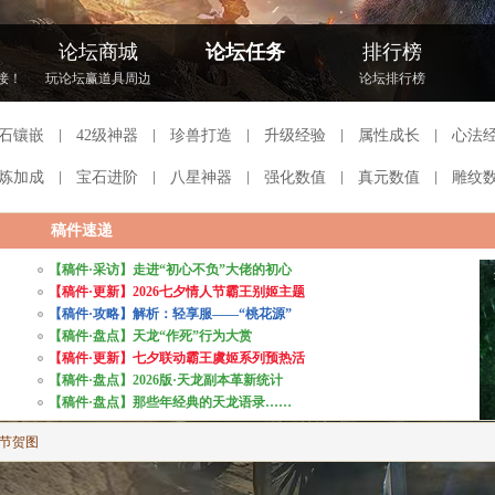
论坛商城
论坛任务
排行榜
接！
玩论坛赢道具周边
论坛排行榜
石镶嵌
42级神器
珍兽打造
升级经验
属性成长
心法
炼加成
宝石进阶
八星神器
强化数值
真元数值
雕纹
稿件速递
【稿件·采访】走进“初心不负”大佬的初心
【稿件·更新】2026七夕情人节霸王别姬主题
【稿件·攻略】解析：轻享服——“桃花源”
【稿件·盘点】天龙“作死”行为大赏
【稿件·更新】七夕联动霸王虞姬系列预热活
【稿件·盘点】2026版·天龙副本革新统计
【稿件·盘点】那些年经典的天龙语录……
午节贺图