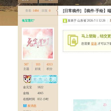
《
»
›
›
›
[日常稿件]
【稿件·手绘】
查看:
1484
|
回复:
0
兔宝莲灯°
发表于 山东省 2026-7-1 12:26
|
马上登陆，结交更
您需要
登录
才可以下
新
507
103
4313
主题
好友
积分
金元宝
1822
金钱
4065
在线时间
832 小时
发消息
天