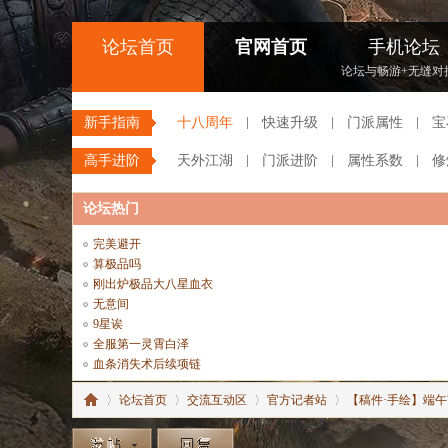
论坛首页
官网首页
手机论坛
论坛与畅游+无缝对
新手指南
十八周年
快速升级
门派属性
宝
高手进阶
天外江湖
门派进阶
属性系数
修
论坛热门
完美避开
算极品吗
刚出炉极品大八星血衣
无意间
9星诶
全服第一灵霄白泽
血条消失术后续项链
论坛首页
交流互动区
官方记者站
【稿件·手绘】端