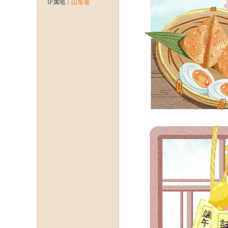
IP属地：
山东省
龙
八