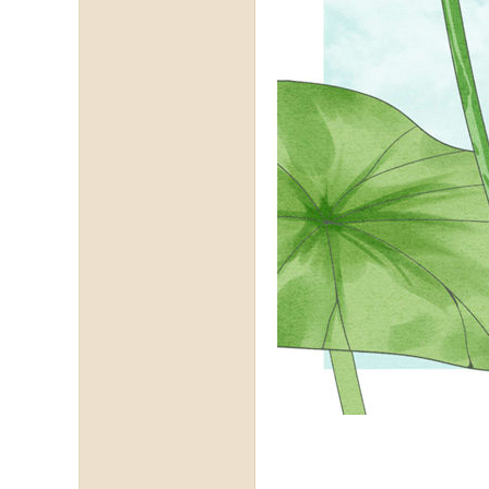
论
坛-
【