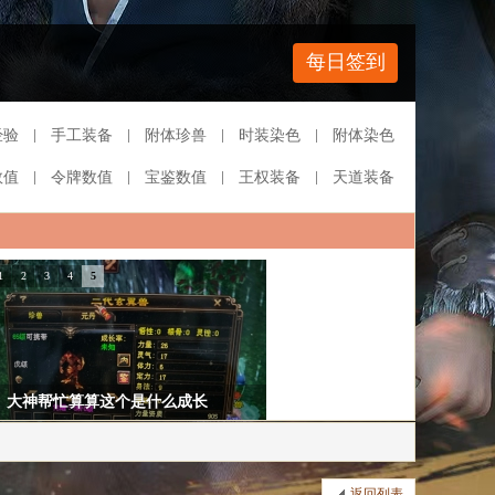
每日签到
经验
手工装备
附体珍兽
时装染色
附体染色
数值
令牌数值
宝鉴数值
王权装备
天道装备
1
2
3
4
5
我遇到的两种可爱机制
返回列表