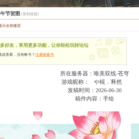
端午节贺图
[复制链接]
显示全部楼层
x
多好友，享用更多功能，让你轻松玩转论坛
载或查看，没有帐号？
注册新账号
所在服务器：唯美双线-苍穹
游戏昵称： や椛．释然ゝ
发稿时间：2026-06-30
稿件内容：手绘