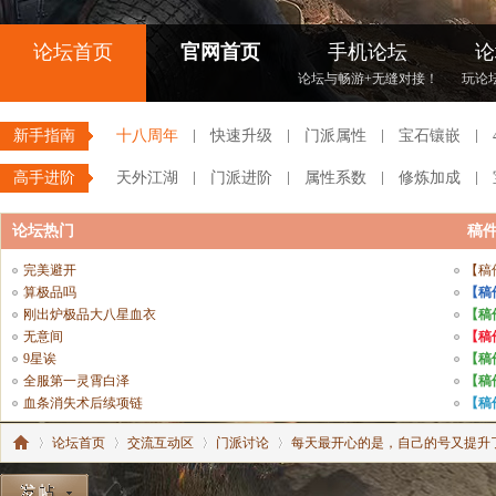
论坛首页
官网首页
手机论坛
论
论坛与畅游+无缝对接！
玩论
新手指南
十八周年
快速升级
门派属性
宝石镶嵌
高手进阶
天外江湖
门派进阶
属性系数
修炼加成
论坛热门
稿
完美避开
【稿
算极品吗
【稿
刚出炉极品大八星血衣
【稿
无意间
【稿
9星诶
【稿
全服第一灵霄白泽
【稿
血条消失术后续项链
【稿
论坛首页
交流互动区
门派讨论
每天最开心的是，自己的号又提升了…