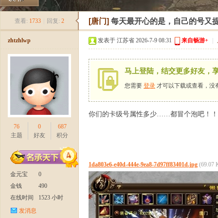
《
»
›
›
›
[唐门]
每天最开心的是，自己的号又
查看:
1733
|
回复:
2
zhtzhlwp
发表于 江苏省 2026-7-9 08:31
来自畅游+
|
马上登陆，结交更多好友，
您需要
登录
才可以下载或查看，没
你们的卡级号属性多少……都冒个泡吧！！
新
76
0
687
主题
好友
积分
1da803e6-e40d-444e-9ea8-7d97ff83401d.jpg
(69.07
金元宝
0
金钱
490
在线时间
1523 小时
发消息
天