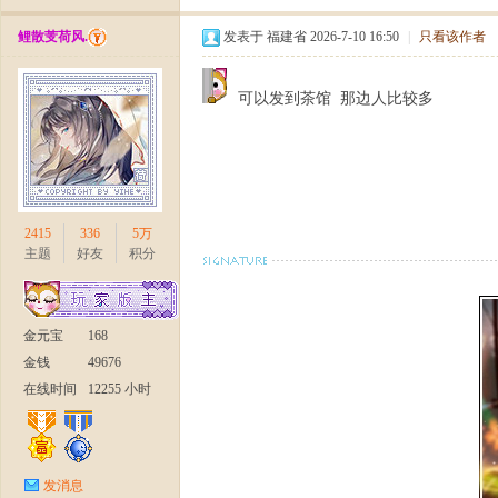
鲤散芰荷风.
发表于 福建省 2026-7-10 16:50
|
只看该作者
可以发到茶馆 那边人比较多
部
2415
336
5万
主题
好友
积分
金元宝
168
金钱
49676
》
在线时间
12255 小时
发消息