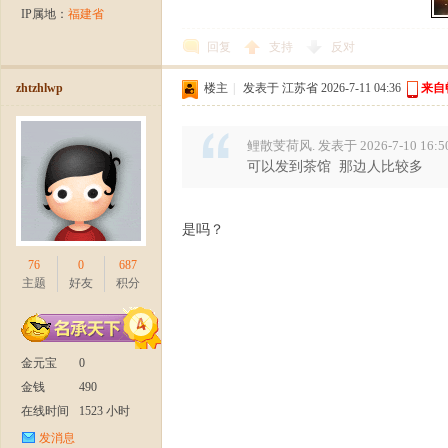
IP属地：
福建省
回复
支持
反对
zhtzhlwp
楼主
|
发表于 江苏省 2026-7-11 04:36
来自
官
鲤散芰荷风. 发表于 2026-7-10 16:5
可以发到茶馆 那边人比较多
是吗？
76
0
687
主题
好友
积分
方
金元宝
0
金钱
490
在线时间
1523 小时
发消息