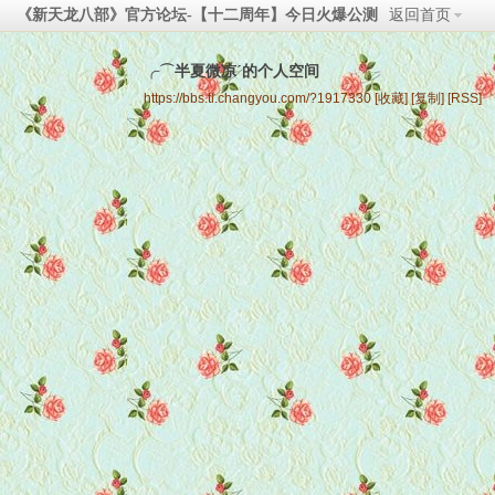
《新天龙八部》官方论坛-【十二周年】今日火爆公测
返回首页
╭⌒半夏微凉ˊ的个人空间
https://bbs.tl.changyou.com/?1917330
[收藏]
[复制]
[RSS]