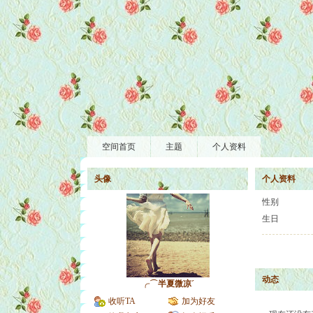
空间首页
主题
个人资料
头像
个人资料
性别
生日
动态
╭⌒半夏微凉ˊ
收听TA
加为好友