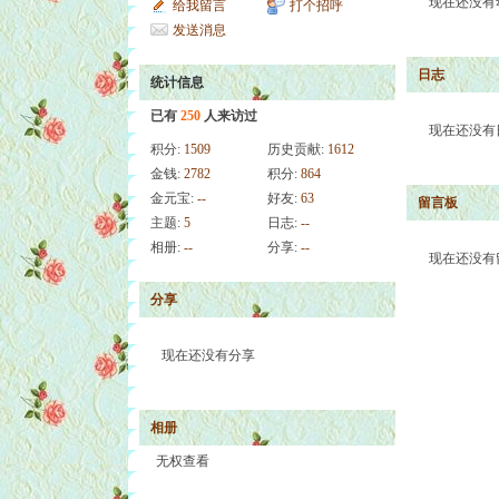
现在还没有
给我留言
打个招呼
发送消息
日志
统计信息
已有
250
人来访过
现在还没有
积分:
1509
历史贡献:
1612
金钱:
2782
积分:
864
金元宝:
--
好友:
63
留言板
主题:
5
日志:
--
相册:
--
分享:
--
现在还没有
分享
现在还没有分享
相册
无权查看