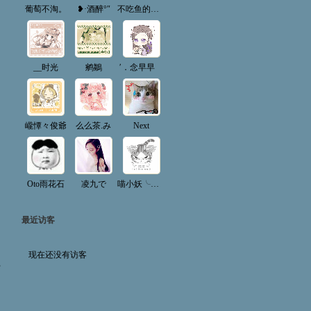
葡萄不淘。
❥·酒醉°″
不吃鱼的懒猫
__时光
鹓鶵
′．念早早ゝ
巄憛々俊爺
么么茶.み
Next
Oto雨花石
凌九で
喵小妖╰❥。
最近访客
现在还没有访客
部