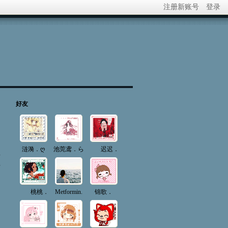
注册新账号
登录
好友
涟漪．ღ
池莞鸢．ら
迟迟．
料
桃桃．
Metformin.
锦歌．