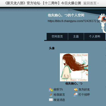
《新天龙八部》官方论坛-【十二周年】今日火爆公测
返回首页
他失她心。つ的个人空间
https://bbs.tl.changyou.com/?2426172
[收藏]
空间首页
主题
个人资料
头像
他失她心。つ
收听TA
加为好友
给我留言
打个招呼
发送消息