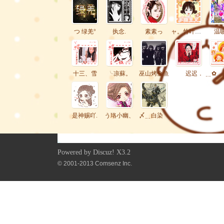
つ 绿羌°
执念.
素素っ
ャ。竹叶青青﹎
温暖
十三、雪
╰凉蘇。
巫山烤全鱼
迟迟．
是神赐吖.
う珞小幽、
〆﹎白染ゞ
Powered by
Discuz!
X3.2
© 2001-2013
Comsenz Inc.