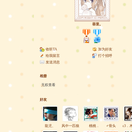
容里。
收听TA
加为好友
给我留言
打个招呼
发送消息
相册
无权查看
好友
龍児、
风中一匹狼
桃桃．
♂骨头
ε3．