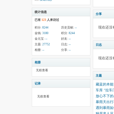
统计信息
分享
已有
123
人来访过
现在还没
积分:
8244
历史贡献:
--
金钱:
3180
积分:
8244
金元宝:
--
好友:
--
主题:
27752
日志:
--
日志
相册:
--
分享:
--
现在还没
相册
无权查看
主题
记录
藏蓝的本能
车库 “拉
放心不下的
无权查看
暴雨天出行
遇到暴雨如
独居老人汛