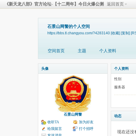
《新天龙八部》官方论坛-【十二周年】今日火爆公测
返回首页
石景山网警的个人空间
https://bbs.tl.changyou.com/?4283140
[收藏]
[复制]
[R
空间首页
主题
个人资料
头像
个人资料
性别
服务器
石景山网警
动态
收听TA
加为好友
给我留言
打个招呼
现在还没
发送消息