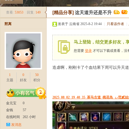
《
»
›
›
›
[精品分享]
这天道升还是不升
查看:
53053
|
回复:
149
黙离
发表于 云南省 2025-8-2 19:44
|
只看该作者
|
马上登陆，结交更多好友，
您需要
登录
才可以下载或查看，没
造虐啊，刚刚卡了个血结果下周可以升天道
新
1
0
50
主题
好友
积分
2025_08_02_19_40_35_茶马古道_桃花岛_ぃ范貳姑娘
金元宝
0
金钱
57
在线时间
202 小时
发消息
天