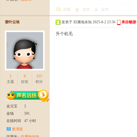
回复
支持
反对
论
壹叶尘埃
发表于 归属地未知 2025-8-2 23:56
来自畅游
升个机毛
坛-
3
0
215
主题
好友
积分
金元宝
2
金钱
591
在线时间
47 小时
发消息
【
IP属地：
归属地未知