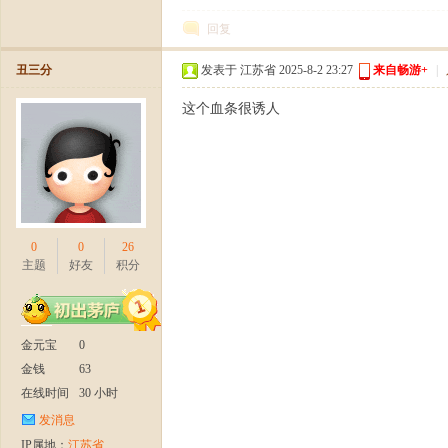
回复
丑三分
发表于 江苏省 2025-8-2 23:27
来自畅游+
|
这个血条很诱人
部
0
0
26
主题
好友
积分
》
金元宝
0
金钱
63
在线时间
30 小时
发消息
IP属地：
江苏省