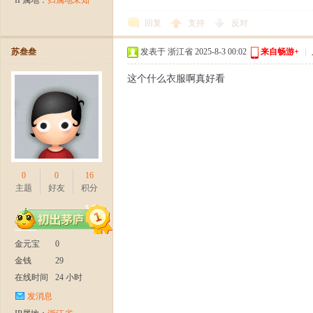
回复
支持
反对
苏叁叁
发表于 浙江省 2025-8-3 00:02
来自畅游+
|
这个什么衣服啊真好看
周
0
0
16
主题
好友
积分
年
金元宝
0
金钱
29
在线时间
24 小时
发消息