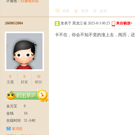
IP属地：
归属地未知
爆
回复
支持
反对
2669652004
发表于 黑龙江省 2025-8-3 00:25
来自畅游+
卡不住，你会不知不觉的涨上去，阅历，还
公
0
0
16
主题
好友
积分
金元宝
0
金钱
16
在线时间
31 小时
测
发消息