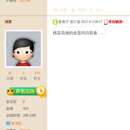
IP属地：
浙江省
回复
支持
反对
浅宸
发表于 浙江省 2025-8-3 00:17
来自畅游+
|
】
桃花岛做的全是内功装备……
16
0
470
主题
好友
积分
今
金元宝
0
金钱
424
在线时间
298 小时
发消息