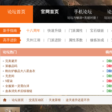
论坛首页
官网首页
手机论坛
论
论坛与畅游+无缝对接！
玩论
新手指南
十八周年
快速升级
门派属性
宝石镶嵌
高手进阶
天外江湖
门派进阶
属性系数
修炼加成
论坛热门
稿
完美避开
【稿
算极品吗
【稿
刚出炉极品大八星血衣
【稿
无意间
【稿
9星诶
【稿
全服第一灵霄白泽
【稿
血条消失术后续项链
【稿
论坛首页
交流互动区
天龙茶馆
这天道升还是不升